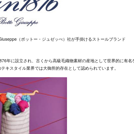
to Giuseppe（ボットー・ジュゼッぺ）社が手掛けるストールブランド
ppe社は1876年に設立され、古くから高級毛織物素材の産地として世界的に
のテキスタイル業界では大御所的存在として認められています。