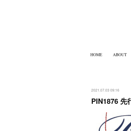
HOME
ABOUT
2021.07.03 09:16
PIN187