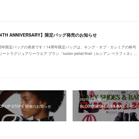
T 14TH ANNIVERSARY】限定バッグ発売のお知らせ
 恒例の周年限定バッグの発表です！14周年限定バッグは、キング・オブ・カシミアの称号
ラグジュアリーウエア ブラン「lucien pellat-finet（ルシアン ペラフィネ）…
2023.12.15 08:48
OP UP STORE 開催のお知らせ
BLOUNGE SHOES & BAG イ