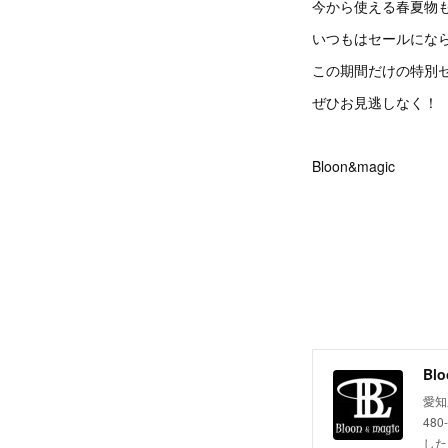
今から使える春夏物
いつもはセールにな
この期間だけの特別
ぜひお見逃しなく！
Bloon&magic
Bl
愛知
48
した