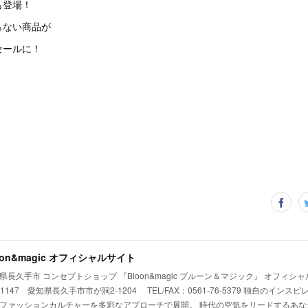
も登場！
らない商品が
セールに！
oon&magic オフィシャルサイト
県長久手市 コンセプトショップ 『Bloon&magic ブルーン＆マジック』 オフィシ
0-1147 愛知県長久手市市が洞2-1204 TEL/FAX：0561-76-5379 独自のイ
ファッションカルチャーを多彩なアプローチで展開。 時代の空気をリードするあな