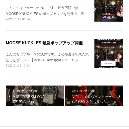
こんにちはブルーンの浅井です。只今店頭では
MOOSE KNUCKLES のポップアップを開催中。東…
2020.01.17 06:24
MOOSE KUCKLES 緊急ポップアップ開催のお知らせ
こんにちはブルーンの浅井です。この冬当店で大人気
だったブランド【MOOSE &nbsp;KUCKLES ムー…
2020.01.15 10:13
2019.02.07 11:00
2019.02.02 08:00
V12・MARK&LONA
N°21 ヌメロヴェントゥーノ
2019S/S 入荷
2019S/S 入荷しました。