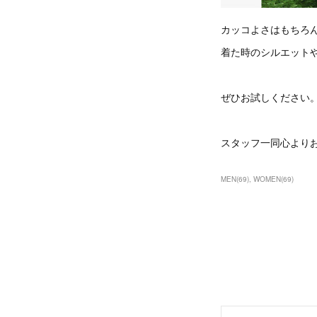
カッコよさはもちろ
着た時のシルエット
ぜひお試しください
スタッフ一同心より
MEN
(
69
)
WOMEN
(
69
)