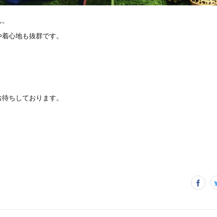
ん。
や着心地も抜群です。
。
お待ちしております。