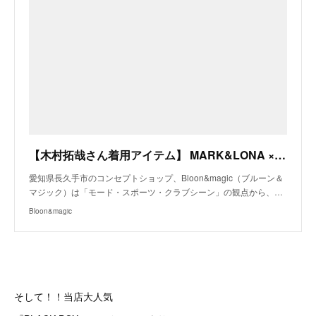
【木村拓哉さん着用アイテム】 MARK&LONA × gravis マーク＆ロナ×グラビス Tarmac Golf Low Sneaker ゴルフシューズ メンズ 商品詳細｜愛知県長久手市のコンセプト
愛知県長久手市のコンセプトショップ、Bloon&magic（ブルーン＆
マジック）は「モード・スポーツ・クラブシーン」の観点から、…
Bloon&magic
そして！！当店大人気