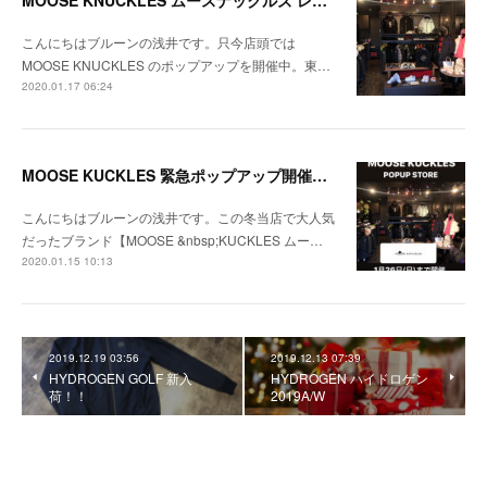
MOOSE KNUCKLES ムースナックルズ レディースモデルのご紹介
こんにちはブルーンの浅井です。只今店頭では
MOOSE KNUCKLES のポップアップを開催中。東…
2020.01.17 06:24
MOOSE KUCKLES 緊急ポップアップ開催のお知らせ
こんにちはブルーンの浅井です。この冬当店で大人気
だったブランド【MOOSE &nbsp;KUCKLES ムー…
2020.01.15 10:13
2019.12.19 03:56
2019.12.13 07:39
HYDROGEN GOLF 新入
HYDROGEN ハイドロゲン
荷！！
2019A/W