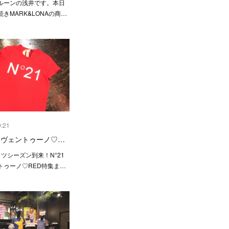
ルーンの浅井です。本日
きMARK&LONAの商…
9:21
メロヴェントゥーノ♡…
ツシーズン到来！N°21
トゥーノ♡RED特集ま…