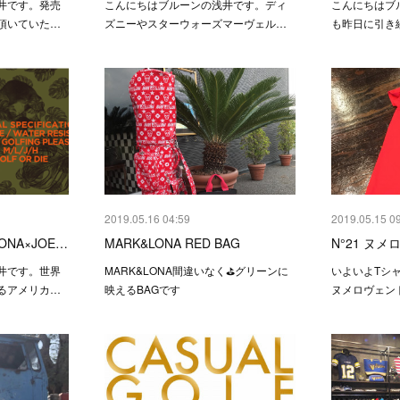
井です。発売
こんにちはブルーンの浅井です。ディ
こんにちはブ
頂いていた…
ズニーやスターウォーズマーヴェル…
も昨日に引き続
2019.05.16 04:59
2019.05.15 0
LONA×JOE…
MARK&LONA RED BAG
N°21 ヌ
井です。世界
MARK&LONA間違いなく⛳️グリーンに
いよいよTシャ
るアメリカ…
映えるBAGです
ヌメロヴェン