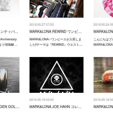
2019.05.27 07:52
2019.05.24 0
 ジャンティバ…
MARK&LONA REWIND ワンピ…
MARK&L
Anniversary
MARK&LONA✨ワンピースが入荷しま
こんにちはブ
 本日より情報解…
した❗️テーマは『REWIND』ウエスト…
MARK&LO
2019.05.19 03:00
2019.05.18 0
EN GOL…
MARK&LONA JOE HAHN コレ…
MARK&L