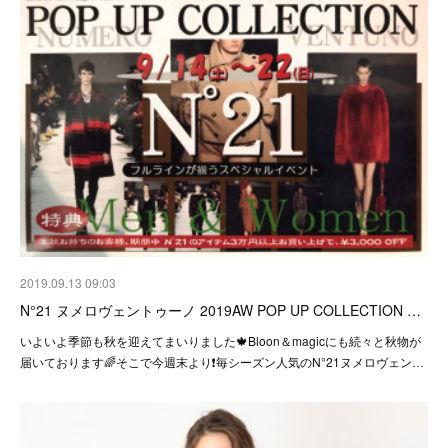
2019.09.13 09:03
N°21 ヌメロヴェントゥーノ 2019AW POP UP COLLECTION …
いよいよ季節も秋を迎えてまいりました🍁Bloon＆magicにも続々と秋物が
届いております🌈そこで今週末より❗️毎シーズン人気のN°21ヌメロヴェン…