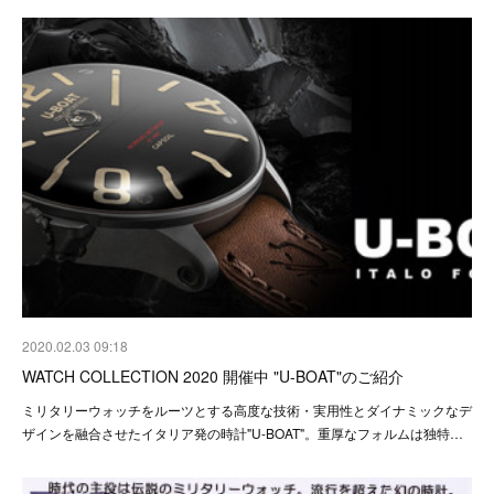
2020.02.03 09:18
WATCH COLLECTION 2020 開催中 "U-BOAT"のご紹介
ミリタリーウォッチをルーツとする高度な技術・実用性とダイナミックなデ
ザインを融合させたイタリア発の時計"U-BOAT"。重厚なフォルムは独特…