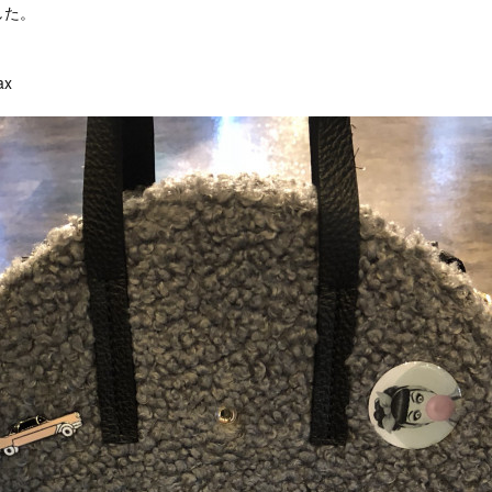
した。
ax