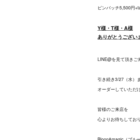
ピンバッチ5,500円+t
Y様・T様・A様
ありがとうござい
LINE@を見て頂き
引き続き3/27（水）
オーダーしていただ
皆様のご来店を
心よりお待ちしてお
Bloon&magic（